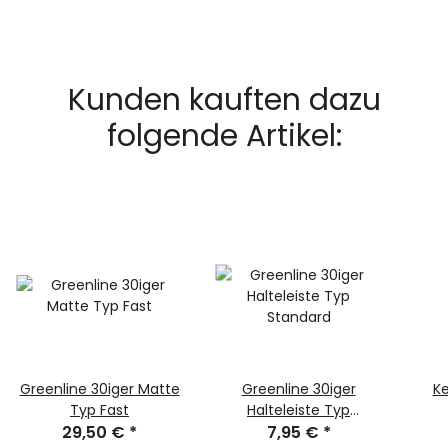
Kunden kauften dazu
folgende Artikel:
Greenline 30iger Matte
Greenline 30iger
Ke
Typ Fast
Halteleiste Typ
29,50 €
*
Standard
7,95 €
*